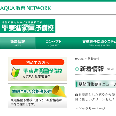
HOME
>
新着情報
新着情報｜東進衛星予備校
駅部田校舎リニュー
白を基調とした爽やかな室
目に優しいグリーンもたく
＞
ギャラリーページ