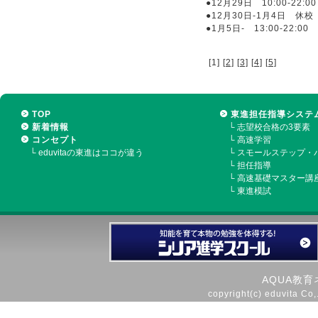
●12月29日 10:00-22:00
●12月30日-1月4日 休校
●1月5日- 13:00-22:00
[1]
[2]
[3]
[4]
[5]
TOP
東進担任指導システ
新着情報
└
志望校合格の3要素
コンセプト
└
高速学習
└
eduvitaの東進はココが違う
└
スモールステップ・
└
担任指導
└
高速基礎マスター講
└
東進模試
AQUA教
copyright(c) eduvita Co,.