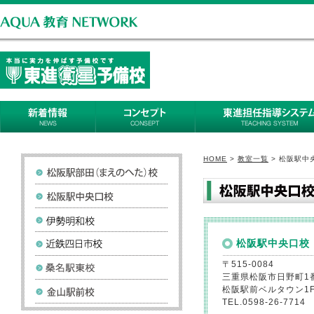
HOME
>
教室一覧
>
松阪駅中
松阪駅中央口校｜松阪駅前
松阪駅中央口校
〒515-0084
三重県松阪市日野町1
松阪駅前ベルタウン1
TEL.0598-26-7714