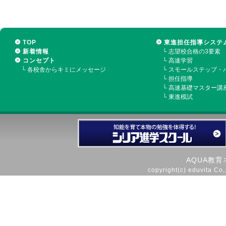
TOP
東進担任指導システ
新着情報
└
志望校合格の3要素
コンセプト
└
高速学習
└
各校舎からキミにメッセージ
└
スモールステップ・
└
担任指導
└
高速基礎マスター講
└
東進模試
AQUA教
copyright(c) eduvita Co,.